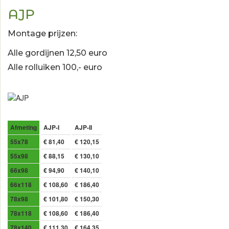
AJP
Montage prijzen:
Alle gordijnen 12,50 euro
Alle rolluiken 100,- euro
Afmeting
AJP-I
AJP-II
55x78
€ 81,40
€ 120,15
55x98
€ 88,15
€ 130,10
66x98
€ 94,90
€ 140,10
66x118
€ 108,60
€ 186,40
78x98
€ 101,80
€ 150,30
78x118
€ 108,60
€ 186,40
78x140
€ 111,30
€ 164,35