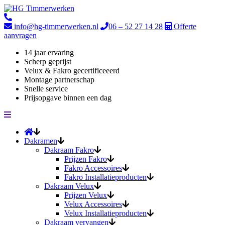
info@hg-timmerwerken.nl
06 – 52 27 14 28
Offerte
aanvragen
14 jaar ervaring
Scherp geprijst
Velux & Fakro gecertificeeerd
Montage partnerschap
Snelle service
Prijsopgave binnen een dag
Dakramen
Dakraam Fakro
Prijzen Fakro
Fakro Accessoires
Fakro Installatieproducten
Dakraam Velux
Prijzen Velux
Velux Accessoires
Velux Installatieproducten
Dakraam vervangen