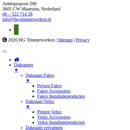
Antilopespoor 296
3605 CW
Maarssen
, Nederland
06 – 522 714 28
info@hg-timmerwerken.nl
2020 HG Timmerwerken |
Sitemap
|
Privacy
Dakramen
▼
Dakraam Fakro
▼
Prijzen Fakro
Fakro Accessoires
Fakro Installatieproducten
Dakraam Velux
▼
Prijzen Velux
Velux Accessoires
Velux Installatieproducten
Dakraam vervangen