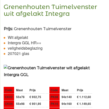
Grenenhouten Tuimelvenster
wit afgelakt Integra
Prijs:
Grenenhouten Tuimelvenster
Wit afgelakt
Intergra GGL HR++
veligheidsbeglazing
207021 glas
Code
Maat
Prijs
Code
Maat
Prijs
CK02
55x78
€ 932,75
PK08
94x140
€ 1.112,60
CK04
55x98
€ 951,95
PK10
94x160
€ 1.149,65