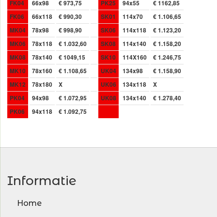
FK04
66x98
€ 973,75
PK25
94x55
€ 1162,85
FK06
66x118
€ 990,30
SK01
114x70
€ 1.106,65
MK04
78x98
€ 998,90
SK06
114x118
€ 1.123,20
MK06
78x118
€ 1.032,60
SK08
114x140
€ 1.158,20
MK08
78x140
€ 1049,15
SK10
114X160
€ 1.246,75
MK10
78x160
€ 1.108,65
UK04
134x98
€ 1.158,90
MK12
78x180
X
UK06
134x118
X
PK04
94x98
€ 1.072,95
UK08
134x140
€ 1.278,40
PK06
94x118
€ 1.092,75
Informatie
Home