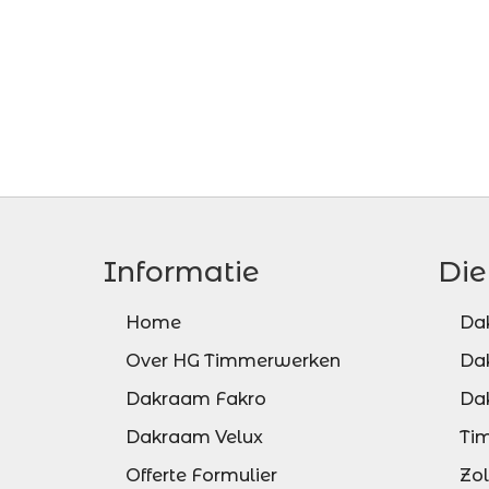
Informatie
Die
Home
Da
Over HG Timmerwerken
Da
Dakraam Fakro
Da
Dakraam Velux
Ti
Offerte Formulier
Zo