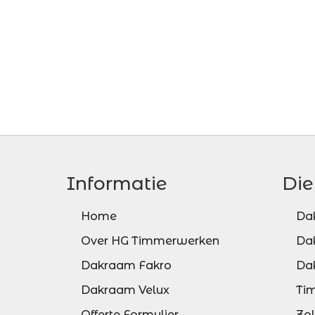
Informatie
Die
Home
Da
Over HG Timmerwerken
Da
Dakraam Fakro
Da
Dakraam Velux
Ti
Offerte Formulier
Zo