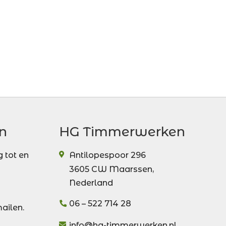
n
HG Timmerwerken
 tot en
Antilopespoor 296
3605 CW
Maarssen
,
Nederland
06 – 522 714 28
mailen.
info@hg-timmerwerken.nl