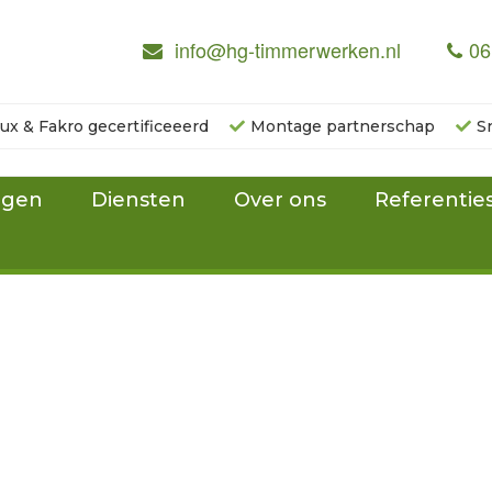
info@hg-timmerwerken.nl
06
lux & Fakro gecertificeeerd
Montage partnerschap
S
ngen
Diensten
Over ons
Referentie