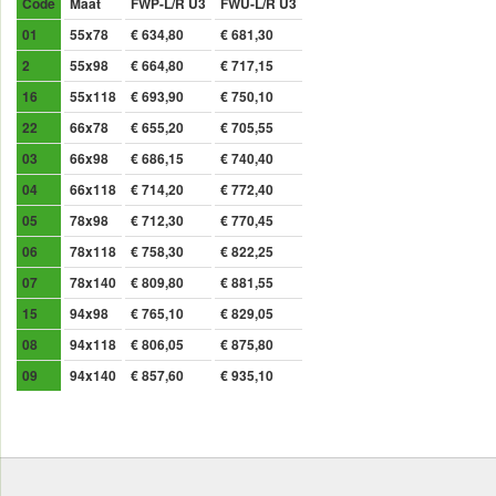
Code
Maat
FWP-L/R U3
FWU-L/R U3
01
55x78
€ 634,80
€ 681,30
2
55x98
€ 664,80
€ 717,15
16
55x118
€ 693,90
€ 750,10
22
66x78
€ 655,20
€ 705,55
03
66x98
€ 686,15
€ 740,40
04
66x118
€ 714,20
€ 772,40
05
78x98
€ 712,30
€ 770,45
06
78x118
€ 758,30
€ 822,25
07
78x140
€ 809,80
€ 881,55
15
94x98
€ 765,10
€ 829,05
08
94x118
€ 806,05
€ 875,80
09
94x140
€ 857,60
€ 935,10