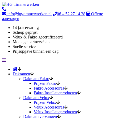
info@hg-timmerwerken.nl
06 – 52 27 14 28
Offerte
aanvragen
14 jaar ervaring
Scherp geprijst
Velux & Fakro gecertificeeerd
Montage partnerschap
Snelle service
Prijsopgave binnen een dag
Dakramen
Dakraam Fakro
Prijzen Fakro
Fakro Accessoires
Fakro Installatieproducten
Dakraam Velux
Prijzen Velux
Velux Accessoires
Velux Installatieproducten
Dakraam vervangen