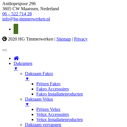
Antilopespoor 296
3605 CW
Maarssen
, Nederland
06 – 522 714 28
info@hg-timmerwerken.nl
2020 HG Timmerwerken |
Sitemap
|
Privacy
Dakramen
▼
Dakraam Fakro
▼
Prijzen Fakro
Fakro Accessoires
Fakro Installatieproducten
Dakraam Velux
▼
Prijzen Velux
Velux Accessoires
Velux Installatieproducten
Dakraam vervangen