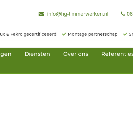
info@hg-timmerwerken.nl
06
lux & Fakro gecertificeeerd
Montage partnerschap
S
ngen
Diensten
Over ons
Referentie