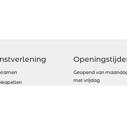
nstverlening
Openingstijde
kramen
Geopend van maandag
met vrijdag
kkapellen
Van 08:00 tot 17:00 uur
kdoorvoeren
U kunt ons altijd 24/7 
mmerwerken
lder Verbouwingen
ux Installatieproducten