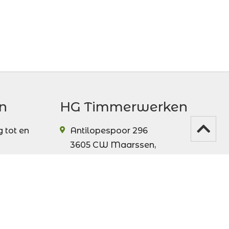
n
HG Timmerwerken
 tot en
Antilopespoor 296
3605 CW
Maarssen
,
Nederland
06 – 522 714 28
mailen.
info@hg-timmerwerken.nl