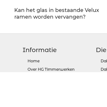
Kan het glas in bestaande Velux
ramen worden vervangen?
Informatie
Die
Home
Da
Over HG Timmerwerken
Da
Dakraam Fakro
Da
Dakraam Velux
Ti
Offerte Formulier
Zo
Contact
Vel